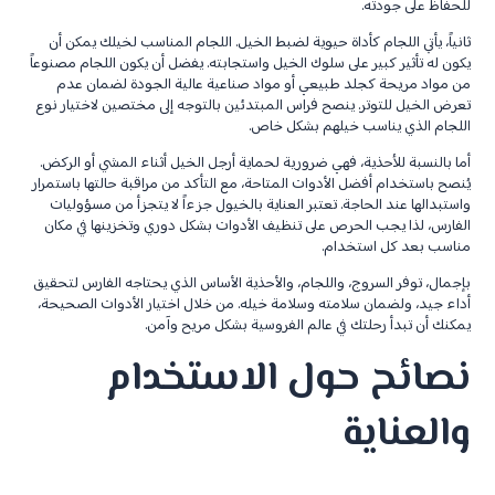
للحفاظ على جودته.
ثانياً، يأتي اللجام كأداة حيوية لضبط الخيل. اللجام المناسب لخيلك يمكن أن
يكون له تأثير كبير على سلوك الخيل واستجابته. يفضل أن يكون اللجام مصنوعاً
من مواد مريحة كجلد طبيعي أو مواد صناعية عالية الجودة لضمان عدم
تعرض الخيل للتوتر. ينصح فراس المبتدئين بالتوجه إلى مختصين لاختيار نوع
اللجام الذي يناسب خيلهم بشكل خاص.
أما بالنسبة للأحذية، فهي ضرورية لحماية أرجل الخيل أثناء المشي أو الركض.
يُنصح باستخدام أفضل الأدوات المتاحة، مع التأكد من مراقبة حالتها باستمرار
واستبدالها عند الحاجة. تعتبر العناية بالخيول جزءاً لا يتجزأ من مسؤوليات
الفارس، لذا يجب الحرص على تنظيف الأدوات بشكل دوري وتخزينها في مكان
مناسب بعد كل استخدام.
بإجمال، توفر السروج، واللجام، والأحذية الأساس الذي يحتاجه الفارس لتحقيق
أداء جيد، ولضمان سلامته وسلامة خيله. من خلال اختيار الأدوات الصحيحة،
يمكنك أن تبدأ رحلتك في عالم الفروسية بشكل مريح وآمن.
نصائح حول الاستخدام
والعناية