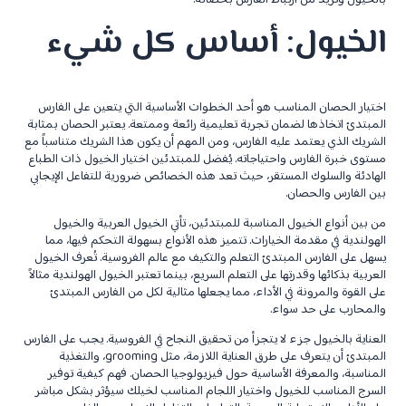
الخيول: أساس كل شيء
اختيار الحصان المناسب هو أحد الخطوات الأساسية التي يتعين على الفارس
المبتدئ اتخاذها لضمان تجربة تعليمية رائعة وممتعة. يعتبر الحصان بمثابة
الشريك الذي يعتمد عليه الفارس، ومن المهم أن يكون هذا الشريك متناسباً مع
مستوى خبرة الفارس واحتياجاته. يُفضل للمبتدئين اختيار الخيول ذات الطباع
الهادئة والسلوك المستقر، حيث تعد هذه الخصائص ضرورية للتفاعل الإيجابي
بين الفارس والحصان.
من بين أنواع الخيول المناسبة للمبتدئين، تأتي الخيول العربية والخيول
الهولندية في مقدمة الخيارات. تتميز هذه الأنواع بسهولة التحكم فيها، مما
يسهل على الفارس المبتدئ التعلم والتكيف مع عالم الفروسية. تُعرف الخيول
العربية بذكائها وقدرتها على التعلم السريع، بينما تعتبر الخيول الهولندية مثالاً
على القوة والمرونة في الأداء، مما يجعلها مثالية لكل من الفارس المبتدئ
والمحارب على حد سواء.
العناية بالخيول جزء لا يتجزأ من تحقيق النجاح في الفروسية. يجب على الفارس
المبتدئ أن يتعرف على طرق العناية اللازمة، مثل grooming، والتغذية
المناسبة، والمعرفة الأساسية حول فيزيولوجيا الحصان. فهم كيفية توفير
السرج المناسب للخيول واختيار اللجام المناسب لخيلك سيؤثر بشكل مباشر