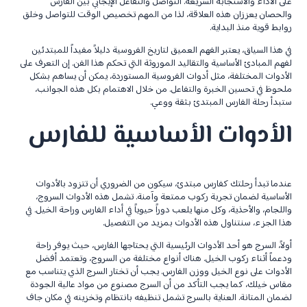
على الأداء والاستجابة السريعة. التواصل والتفاعل الإيجابي بين الفارس
والحصان يعززان هذه العلاقة، لذا من المهم تخصيص الوقت للتواصل وخلق
روابط قوية منذ البداية.
في هذا السياق، يعتبر الفهم العميق لتاريخ الفروسية دليلاً مفيداً للمبتدئين
لفهم المبادئ الأساسية والتقاليد الموروثة التي تحكم هذا الفن. إن التعرف على
الأدوات المختلفة، مثل أدوات الفروسية المستوردة، يمكن أن يساهم بشكل
ملحوظ في تحسين الخبرة والتفاعل. من خلال الاهتمام بكل هذه الجوانب،
ستبدأ رحلة الفارس المبتدئ بثقة ووعي.
الأدوات الأساسية للفارس
عندما تبدأ رحلتك كفارس مبتدئ، سيكون من الضروري أن تتزود بالأدوات
الأساسية لضمان تجربة ركوب ممتعة وآمنة. تشمل هذه الأدوات السروج،
واللجام، والأحذية، وكل منها يلعب دوراً حيوياً في أداء الفارس وراحة الخيل. في
هذا الجزء، سنتناول هذه الأدوات بمزيد من التفصيل.
أولاً، السرج هو أحد الأدوات الرئيسية التي يحتاجها الفارس، حيث يوفر راحة
ودعماً أثناء ركوب الخيل. هناك أنواع مختلفة من السروج، وتعتمد أفضل
الأدوات على نوع الخيل ووزن الفارس. يجب أن تختار السرج الذي يتناسب مع
مقاس خيلك، كما يجب التأكد من أن السرج مصنوع من مواد عالية الجودة
لضمان المتانة. العناية بالسرج تشمل تنظيفه بانتظام وتخزينه في مكان جاف