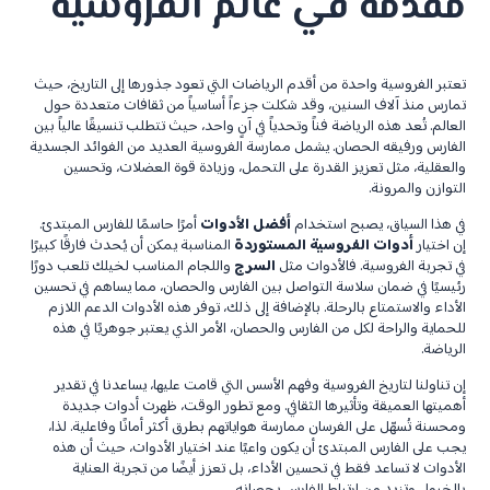
مقدمة في عالم الفروسية
تعتبر الفروسية واحدة من أقدم الرياضات التي تعود جذورها إلى التاريخ، حيث
تمارس منذ آلاف السنين، وقد شكلت جزءاً أساسياً من ثقافات متعددة حول
العالم. تُعد هذه الرياضة فناً وتحدياً في آنٍ واحد، حيث تتطلب تنسيقًا عالياً بين
الفارس ورفيقه الحصان. يشمل ممارسة الفروسية العديد من الفوائد الجسدية
والعقلية، مثل تعزيز القدرة على التحمل، وزيادة قوة العضلات، وتحسين
التوازن والمرونة.
في هذا السياق، يصبح استخدام
أفضل الأدوات
أمرًا حاسمًا للفارس المبتدئ.
إن اختيار
أدوات الفروسية المستوردة
المناسبة يمكن أن يُحدث فارقًا كبيرًا
في تجربة الفروسية. فالأدوات مثل
السرج
واللجام المناسب لخيلك تلعب دورًا
رئيسيًا في ضمان سلاسة التواصل بين الفارس والحصان، مما يساهم في تحسين
الأداء والاستمتاع بالرحلة. بالإضافة إلى ذلك، توفر هذه الأدوات الدعم اللازم
للحماية والراحة لكل من الفارس والحصان، الأمر الذي يعتبر جوهريًا في هذه
الرياضة.
إن تناولنا لتاريخ الفروسية وفهم الأسس التي قامت عليها، يساعدنا في تقدير
أهميتها العميقة وتأثيرها الثقافي. ومع تطور الوقت، ظهرت أدوات جديدة
ومحسنة تُسهّل على الفرسان ممارسة هواياتهم بطرق أكثر أمانًا وفاعلية. لذا،
يجب على الفارس المبتدئ أن يكون واعيًا عند اختيار الأدوات، حيث أن هذه
الأدوات لا تساعد فقط في تحسين الأداء، بل تعزز أيضًا من تجربة العناية
بالخيول وتزيد من ارتباط الفارس بحصانه.