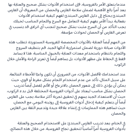
عندما يتعلق الأمر بالفروسية، فإن استخدام الأدوات بشكل صحيح والعناية بها
يعد أمراً بالغ الأهمية لضمان سلامة الفارس والحصان. من المعروف أن الفارس
المبتدئ يحتاج إلى دليل الفارس المبتدئ لفهم كيفية استخدام الأدوات
بفعالية. يبدأ الأمر بفهم كيفية التعامل مع السرج واللجام المناسب لخيلك.
يجب التأكد من أن السرج مثبت بشكل صحيح لتجنب أي انزلاق قد يتسبب في
تعرض الفارس أو الحصان لحوادث مؤسفة.
من المهم أيضاً العناية بالأدوات المخصصة للفروسية المستوردة. تتطلب هذه
الأدوات صيانة دورية لضمان استمرارية أدائها الجيد. قم بتنظيف السروج
واللجام بانتظام باستخدام معدات العناية بالخيول المناسبة. هذا لا يساعد
فقط في الحفاظ على مظهر الأدوات، بل يساهم أيضاً في تعزيز الراحة والأمان خلال
الركوب.
عند استخدامك لأفضل الأدوات، من الضروري أن تكون واعيًا للأخطاء الشائعة.
على سبيل المثال، تأكد من عدم استخدام اللجام بشكل مفرط أو قوي، حيث
يمكن أن يؤدي ذلك إلى شعور الحصان بالانزعاج أو الألم. يُفضل أيضاً تدريب
الحصان بشكل مناسب ليعتاد على أدوات الفروسية المختلفة قبل بدء الركوب،
حيث أن الاستعداد الجيد يسهم في تحقيق تجربة أكثر سلاسة. يجب على الفارس
أيضاً أن يتعلم كيفية إدخال أدوات الفروسية إلى روتينه اليومي مع الحصان،
حيث تساهم هذه الممارسات في إنشاء علاقة جيدة وتدعيم الثقة بين الفارس
والحصان.
في الختام، يعد تدريب الفارس المبتدئ على الاستخدام الصحيح والعناية
بأدوات الفروسية أمراً أساسياً لتحقيق نجاح الفروسية. من خلال هذه النصائح،